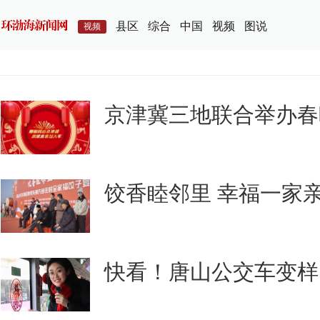
县区
综合
中国
视频
图说
视频
京津冀三地联合举办春
饺香睦邻里 幸福一家
快看！唐山公交车变样