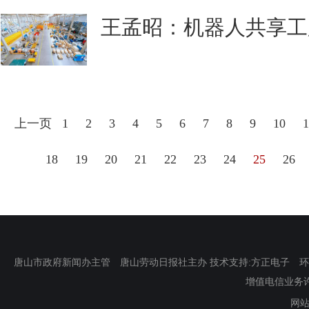
王孟昭：机器人共享工厂
上一页
1
2
3
4
5
6
7
8
9
10
1
18
19
20
21
22
23
24
25
26
唐山市政府新闻办主管 唐山劳动日报社主办 技术支持:方正电子 环渤海新
增值电信业务许可证
网