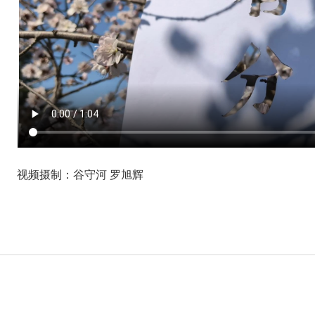
视频摄制：谷守河 罗旭辉