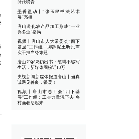
时代强音
，
墨香盈动丨“张玉民书法艺术
点
展”亮相
形
唐山遵化农产品加工形成“一业
兴多业”格局
视频丨唐山市人大常委会“四下
通
基层”工作组：脚踩泥土听民声
实干担当纾难题
校
唐山70岁奶奶出书：笔耕不辍写
联
生活，新媒体圈粉近10万
，
央视新闻新媒体报道唐山丨当真
诚遇见善良，很暖！
视频丨唐山市总工会“四下基
层”工作组：工会力量沉下去 乡
村画卷活起来