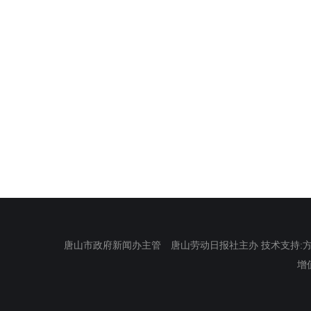
唐山市政府新闻办主管 唐山劳动日报社主办 技术支持:方正电
增