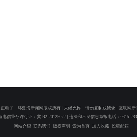
子 环渤海新闻网版权所有 | 未经允许 请勿复制或镜像 | 互联网新闻信息服
值电信业务许可证：冀 B2-20125072
| 违法和不良信息举报电话：0315-2839
网站介绍
联系我们
版权声明
设为首页
加入收藏
投稿邮箱