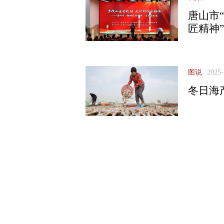
唐山市
匠精神
图说
2025-
冬日海