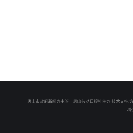
唐山市政府新闻办主管 唐山劳动日报社主办 技术支持:方正电
增