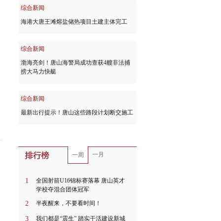
综合新闻
海港大唐王滩熔盐储热项目土建主体完工
综合新闻
渤海亮剑！唐山海警局成功查获4艘非法捕
捞大马力快艇
综合新闻
最新出行提示！唐山这些路段计划断交施工
一月
一周
1
全国射箭U16锦标赛落幕 唐山英才
学校夺混合团体冠军
2
半夜醒来，不要看时间！
3
我们都是“震生” 踏实干活建设新城