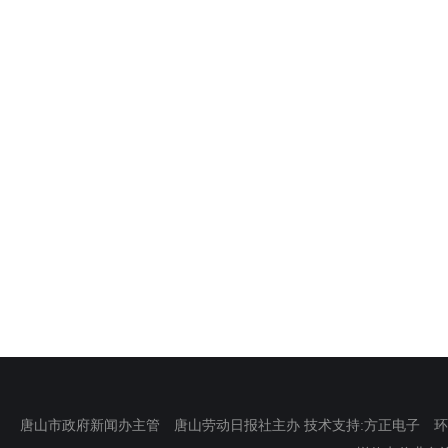
唐山市政府新闻办主管 唐山劳动日报社主办 技术支持:方正电子 环渤海新