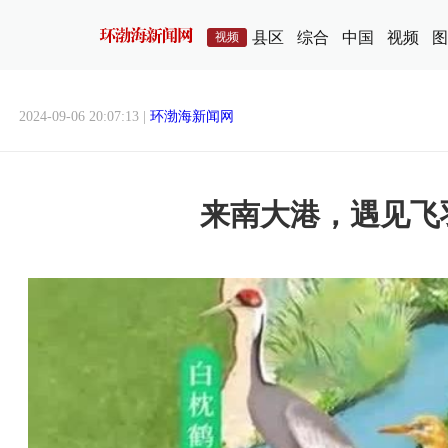
县区
综合
中国
视频
图
视频
2024-09-06 20:07:13 |
环渤海新闻网
来南大港，遇见飞