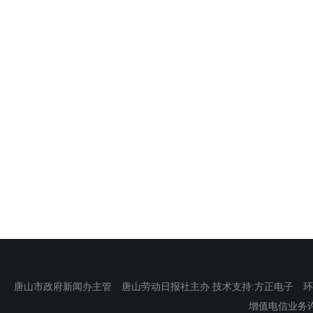
唐山市政府新闻办主管 唐山劳动日报社主办 技术支持:方正电子 环渤海新
增值电信业务许可证