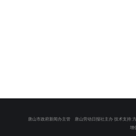
唐山市政府新闻办主管 唐山劳动日报社主办 技术支持:方正电
增