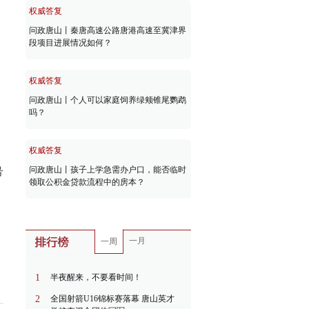
权威答复
问政唐山丨秦唐高速公路唐港高速至冀津界
段项目进展情况如何？
权威答复
问政唐山丨个人可以家庭饲养绿颊锥尾鹦鹉
吗？
权威答复
问政唐山丨孩子上学急需办户口，能否临时
号
领取公积金贷款流程中的房本？
一月
一周
1
半夜醒来，不要看时间！
2
全国射箭U16锦标赛落幕 唐山英才