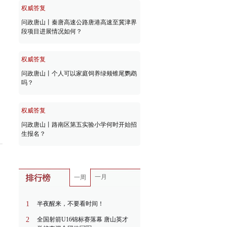
权威答复
问政唐山丨秦唐高速公路唐港高速至冀津界
段项目进展情况如何？
权威答复
问政唐山丨个人可以家庭饲养绿颊锥尾鹦鹉
吗？
权威答复
问政唐山丨路南区第五实验小学何时开始招
生报名？
一月
一周
1
半夜醒来，不要看时间！
2
全国射箭U16锦标赛落幕 唐山英才