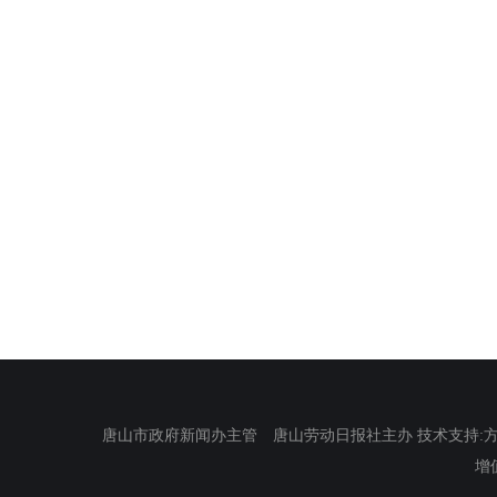
唐山市政府新闻办主管 唐山劳动日报社主办 技术支持:方正电
增