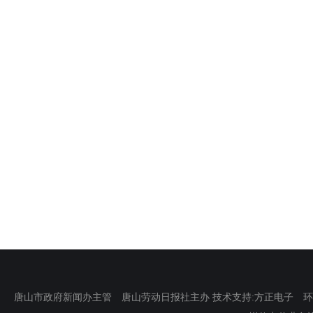
唐山市政府新闻办主管 唐山劳动日报社主办 技术支持:方正电子 环渤海新